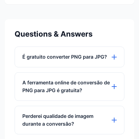
Questions & Answers
É gratuito converter PNG para JPG?
Sim, o nosso conversor de PNG para
JPG é totalmente gratuito, sem custos
A ferramenta online de conversão de
ocultos.
PNG para JPG é gratuita?
Sim, a nossa ferramenta online de
conversão de PNG para JPG é 100%
Perderei qualidade de imagem
gratuita, sem custos ocultos.
durante a conversão?
Embora o JPG seja um formato com