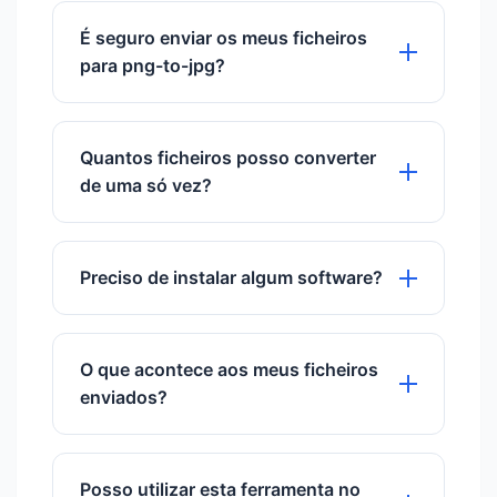
perdas, utilizamos definições de
É seguro enviar os meus ficheiros
compressão de alta qualidade (90% de
para png-to-jpg?
qualidade) para garantir que as suas
imagens permanecem nítidas e claras.
Com certeza. Utilizamos encriptação
SSL e eliminamos os ficheiros
Quantos ficheiros posso converter
automaticamente após 60 minutos.
de uma só vez?
Pode enviar e converter até 20
ficheiros PNG simultaneamente num
Preciso de instalar algum software?
único lote.
Não é necessária instalação. Esta é
uma ferramenta online baseada na
O que acontece aos meus ficheiros
cloud.
enviados?
A privacidade é a nossa prioridade.
Todos os ficheiros enviados são
Posso utilizar esta ferramenta no