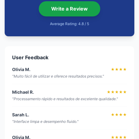
Write a Review
Average Rating: 4.8 / 5
User Feedback
Olivia M.
★★★★
"Muito fácil de utilizar e oferece resultados precisos."
Michael R.
★★★★★
"Processamento rápido e resultados de excelente qualidade."
Sarah L.
★★★★
"Interface limpa e desempenho fluido."
Olivia M.
★★★★