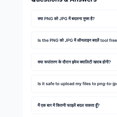
क्या PNG को JPG में बदलना मुफ्त है?
हाँ, हमारा PNG से JPG कनवर्टर पूरी तरह से मुफ्त ह
Is the PNG को JPG में ऑनलाइन बदलें tool fre
Yes, our PNG को JPG में ऑनलाइन बदलें too
क्या रूपांतरण के दौरान इमेज क्वालिटी खराब होगी?
हालांकि JPG एक लॉस फॉर्मेट है, हम यह सुनिश्चित कर
करते हैं कि आपकी इमेज स्पष्ट बनी रहे।
Is it safe to upload my files to png-to-j
Absolutely. We use SSL encryption and d
मैं एक बार में कितनी फाइलें बदल सकता हूँ?