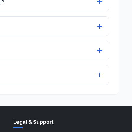
g?
e files simultaneously.
maximum quality preservation.
 use any of our tools.
ge or checking your internet connection. Our
Legal & Support