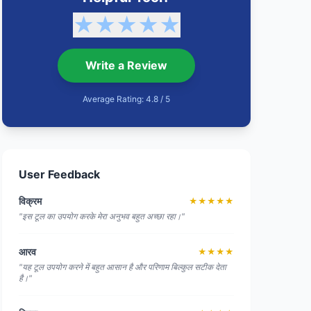
★
★
★
★
★
Write a Review
Average Rating: 4.8 / 5
User Feedback
विक्रम
★★★★★
"इस टूल का उपयोग करके मेरा अनुभव बहुत अच्छा रहा।"
आरव
★★★★
"यह टूल उपयोग करने में बहुत आसान है और परिणाम बिल्कुल सटीक देता
है।"