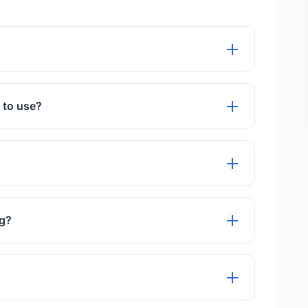
ै और इसमें कोई छिपा हुआ शुल्क नहीं है।
e to use?
l is 100% free to use with no hidden charges.
ने के लिए उच्च गुणवत्ता वाली कंप्रेशन सेटिंग्स का उपयोग
pg?
elete files automatically after 60 minutes.