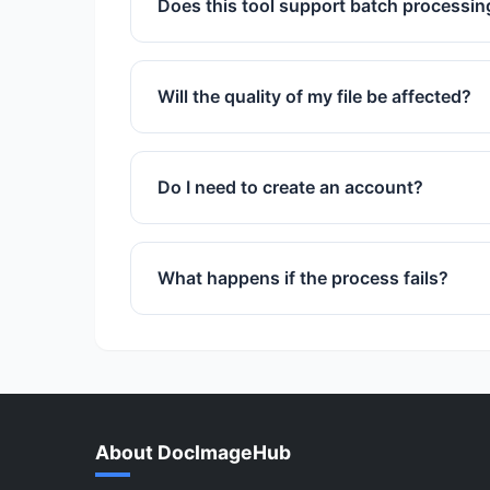
Does this tool support batch processin
Yes, you can upload and process multipl
Will the quality of my file be affected?
We use advanced algorithms to ensure 
Do I need to create an account?
No registration or sign-up is required to
What happens if the process fails?
If a process fails, try refreshing the pa
support team is also available.
About DocImageHub