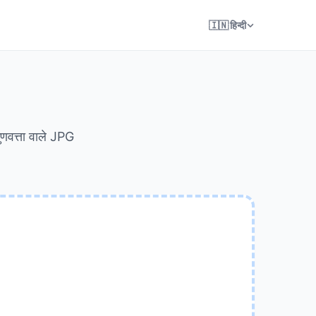
🇮🇳 हिन्दी
णवत्ता वाले JPG