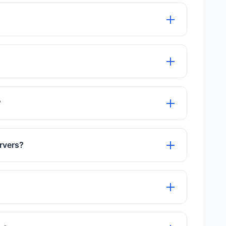
लोड और कन्वर्ट कर सकते हैं।
oud-based web tool.
लें सुरक्षित रूप से प्रोसेस की जाती हैं और कन्वर्जन के
?
owsers including iOS and Android.
ervers?
o give you time to download them, then they
ers.