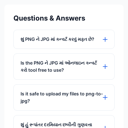
Questions & Answers
શું PNG ને JPG માં કન્વર્ટ કરવું મફત છે?
હા, અમારું PNG થી JPG કન્વર્ટર કોઈ
છુપાયેલા શુલ્ક વિના વાપરવા માટે સંપૂર્ણપણે
Is the PNG ને JPG માં ઓનલાઇન કન્વર્ટ
મફત છે.
કરો tool free to use?
Yes, our PNG ને JPG માં ઓનલાઇન કન્વર્ટ
કરો tool is 100% free to use with no
Is it safe to upload my files to png-to-
hidden charges.
jpg?
Absolutely. We use SSL encryption and
delete files automatically after 60
શું હું રૂપાંતર દરમિયાન છબીની ગુણવત્તા