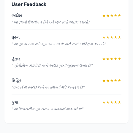
User Feedback
જયેશ
★★★★★
"આ ટૂલનો ઉપયોગ કરીને મને ખૂબ સારો અનુભવ થયો."
ધ્રુવ
★★★★★
"આ ટૂલ વાપરવા માટે ખૂબ જ સરળ છે અને સચોટ પરિણામ આપે છે."
હેતલ
★★★★★
"પ્રોસેસિંગ ઝડપી છે અને આઉટપુટની ગુણવત્તા ઉત્તમ છે."
મિહિર
★★★★★
"ઇન્ટરફેસ સ્વચ્છ અને વપરાશકર્તા માટે અનુકૂળ છે."
કૃપા
★★★★★
"આ વિશ્વસનીય ટૂલ સમય બચાવવામાં મદદ કરે છે."