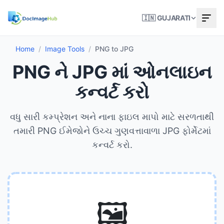
🇮🇳 GUJARATI
Home
/
Image Tools
/
PNG to JPG
PNG ને JPG માં ઓનલાઇન
કન્વર્ટ કરો
વધુ સારી કમ્પ્રેશન અને નાના ફાઇલ માપો માટે સરળતાથી
તમારી PNG ઈમેજોને ઉચ્ચ ગુણવત્તાવાળા JPG ફોર્મેટમાં
કન્વર્ટ કરો.
🖼️