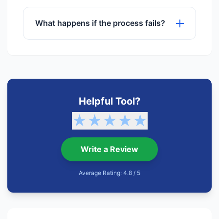
No registration or sign-up is required to
use any of our tools.
What happens if the process fails?
If a process fails, try refreshing the
page or checking your internet
connection. Our support team is also
available.
Helpful Tool?
★
★
★
★
★
Write a Review
Average Rating: 4.8 / 5