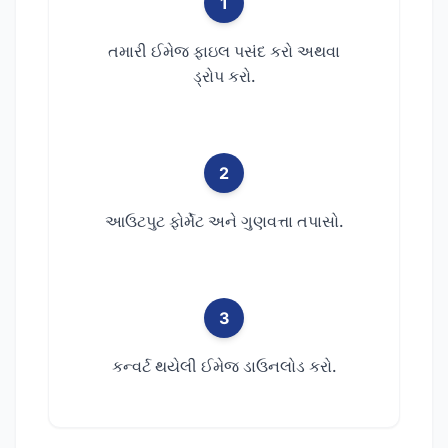
1
તમારી ઈમેજ ફાઇલ પસંદ કરો અથવા
ડ્રોપ કરો.
2
આઉટપુટ ફોર્મેટ અને ગુણવત્તા તપાસો.
3
કન્વર્ટ થયેલી ઈમેજ ડાઉનલોડ કરો.