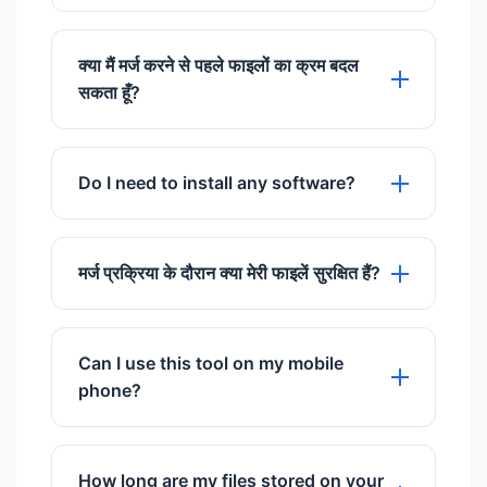
Absolutely. We use SSL encryption and
delete files automatically after 60
क्या मैं मर्ज करने से पहले फाइलों का क्रम बदल
minutes.
सकता हूँ?
हाँ, अपलोड करने के बाद, आप मर्ज पर क्लिक करने से
पहले फाइलों को अपनी पसंद के क्रम में व्यवस्थित कर
Do I need to install any software?
सकते हैं।
No installation is required. This is a
cloud-based web tool.
मर्ज प्रक्रिया के दौरान क्या मेरी फाइलें सुरक्षित हैं?
हाँ, सभी फाइलें HTTPS पर सुरक्षित रूप से प्रोसेस
की जाती हैं और 60 मिनट बाद हमारे सर्वर से हटा दी
Can I use this tool on my mobile
जाती हैं।
phone?
Yes, it works perfectly on all mobile
browsers including iOS and Android.
How long are my files stored on your