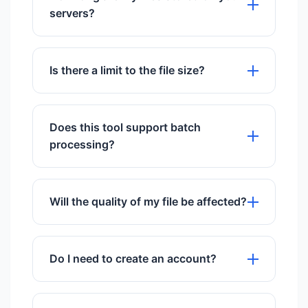
servers?
We store files for exactly 60 minutes to
give you time to download them, then
Is there a limit to the file size?
they are permanently deleted.
We support files up to 50MB for free
users.
Does this tool support batch
processing?
Yes, you can upload and process
multiple files simultaneously.
Will the quality of my file be affected?
We use advanced algorithms to ensure
maximum quality preservation.
Do I need to create an account?
No registration or sign-up is required to