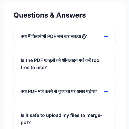
Questions & Answers
क्या मैं कितने भी PDF मर्ज कर सकता हूँ?
आप DocImageHub पर एक बार में 20 PDF
फाइलों तक को मुफ्त में मर्ज कर सकते हैं।
Is the PDF फ़ाइलों को ऑनलाइन मर्ज करें tool
free to use?
Yes, our PDF फ़ाइलों को ऑनलाइन मर्ज करें tool
is 100% free to use with no hidden
क्या PDF मर्ज करने से गुणवत्ता पर असर पड़ेगा?
charges.
नहीं, हमारा टूल प्रत्येक दस्तावेज़ की मूल टेक्स्ट और
इमेज गुणवत्ता बनाए रखते हुए आपकी फ़ाइलों को
Is it safe to upload my files to merge-
जोड़ता है।
pdf?