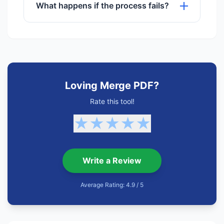
use any of our tools.
What happens if the process fails?
If a process fails, try refreshing the
page or checking your internet
connection. Our support team is also
available.
Loving Merge PDF?
Rate this tool!
★
★
★
★
★
Write a Review
Average Rating: 4.9 / 5