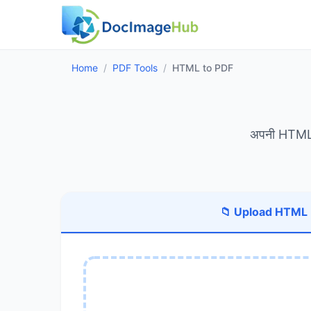
Home
/
PDF Tools
/
HTML to PDF
अपनी HTML फ़ा
📁 Upload HTML