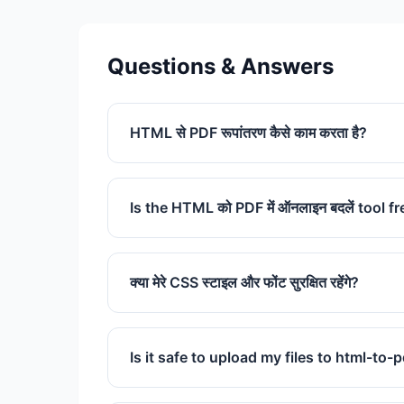
Questions & Answers
HTML से PDF रूपांतरण कैसे काम करता है?
हमारा टूल आपके HTML को ठीक वैसे ही रेंडर करने क
जैसा कि वह स्क्रीन पर दिखाई देता है, और फिर उसे 
Is the HTML को PDF में ऑनलाइन बदलें tool f
Yes, our HTML को PDF में ऑनलाइन बदलें to
क्या मेरे CSS स्टाइल और फोंट सुरक्षित रहेंगे?
हाँ। हमारा इंजन आधुनिक CSS3 और वेब फोंट का स
आपके मूल डिज़ाइन से मेल खाता है।
Is it safe to upload my files to html-to-
Absolutely. We use SSL encryption and d