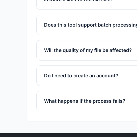
We support files up to 50MB for free us
Does this tool support batch processin
Yes, you can upload and process multipl
Will the quality of my file be affected?
We use advanced algorithms to ensure 
Do I need to create an account?
No registration or sign-up is required to
What happens if the process fails?
If a process fails, try refreshing the pa
support team is also available.