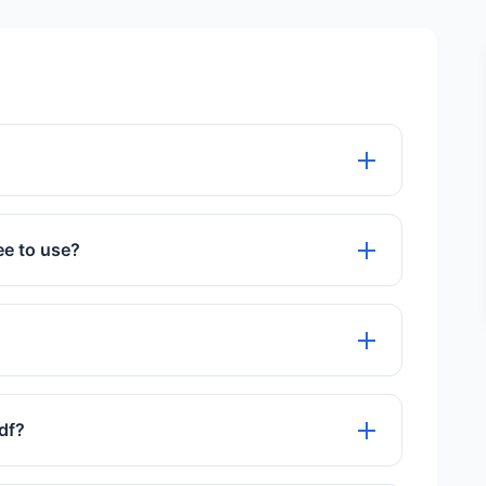
े लिए एक हाई-परफॉर्मेंस ब्राउज़र इंजन का उपयोग करता है
एक पेशेवर PDF फ़ाइल में बदल देता है।
ree to use?
ol is 100% free to use with no hidden charges.
मर्थन करता है ताकि यह सुनिश्चित हो सके कि PDF लेआउट
pdf?
elete files automatically after 60 minutes.