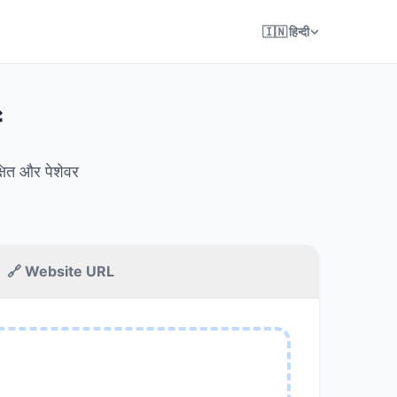
🇮🇳 हिन्दी
ं
्षित और पेशेवर
🔗 Website URL