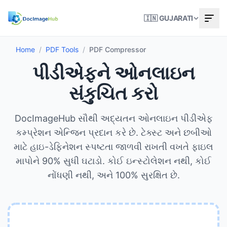
🇮🇳 GUJARATI
Home
/
PDF Tools
/
PDF Compressor
પીડીએફને ઓનલાઇન
સંકુચિત કરો
DocImageHub સૌથી અદ્યતન ઓનલાઇન પીડીએફ
કમ્પ્રેશન એન્જિન પ્રદાન કરે છે. ટેક્સ્ટ અને છબીઓ
માટે હાઇ-ડેફિનેશન સ્પષ્ટતા જાળવી રાખતી વખતે ફાઇલ
માપોને 90% સુધી ઘટાડો. કોઈ ઇન્સ્ટોલેશન નથી, કોઈ
નોંધણી નથી, અને 100% સુરક્ષિત છે.