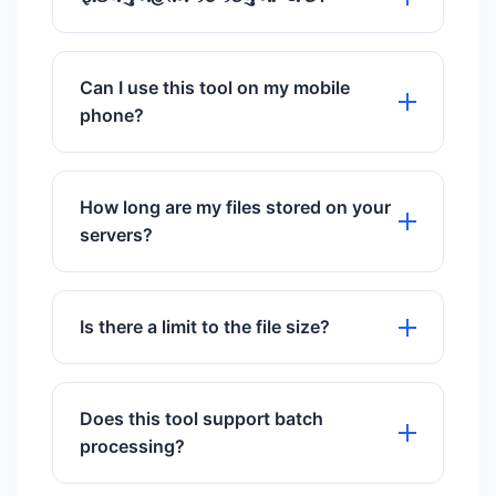
હાલમાં, અમે અમારા કમ્પ્રેશન ટૂલ માટે
અપલોડ દીઠ 100MB સુધીની ફાઇલોને સપોર્ટ
Can I use this tool on my mobile
કરીએ છીએ.
phone?
Yes, it works perfectly on all mobile
browsers including iOS and Android.
How long are my files stored on your
servers?
We store files for exactly 60 minutes to
give you time to download them, then
Is there a limit to the file size?
they are permanently deleted.
We support files up to 50MB for free
users.
Does this tool support batch
processing?