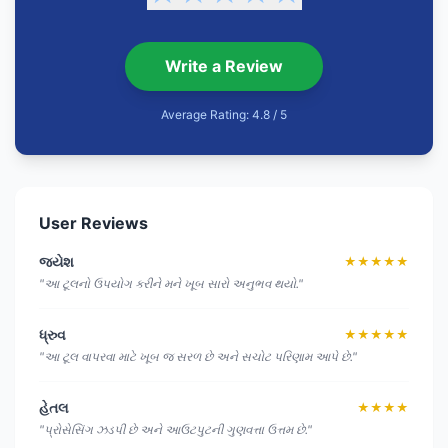
Write a Review
Average Rating: 4.8 / 5
User Reviews
જયેશ
★★★★★
"આ ટૂલનો ઉપયોગ કરીને મને ખૂબ સારો અનુભવ થયો."
ધ્રુવ
★★★★★
"આ ટૂલ વાપરવા માટે ખૂબ જ સરળ છે અને સચોટ પરિણામ આપે છે."
હેતલ
★★★★
"પ્રોસેસિંગ ઝડપી છે અને આઉટપુટની ગુણવત્તા ઉત્તમ છે."