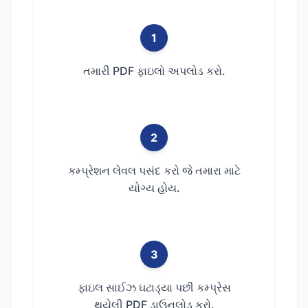
1
તમારી PDF ફાઇલો અપલોડ કરો.
2
કમ્પ્રેશન લેવલ પસંદ કરો જે તમારા માટે
યોગ્ય હોય.
3
ફાઇલ સાઈઝ ઘટાડ્યા પછી કમ્પ્રેસ
થયેલી PDF ડાઉનલોડ કરો.