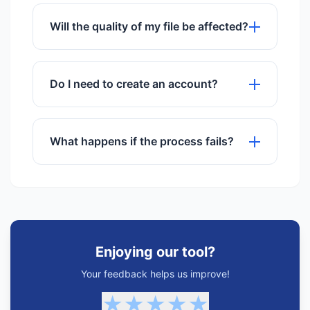
Yes, you can upload and process
multiple files simultaneously.
Will the quality of my file be affected?
We use advanced algorithms to ensure
maximum quality preservation.
Do I need to create an account?
No registration or sign-up is required to
use any of our tools.
What happens if the process fails?
If a process fails, try refreshing the
page or checking your internet
connection. Our support team is also
available.
Enjoying our tool?
Your feedback helps us improve!
★
★
★
★
★