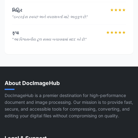
મિહિર
★★★★
"ઇન્ટરફેસ સ્વચ્છ અને વપરાશકર્તા માટે અનુકૂળ છે."
કૃપા
★★★★★
"આ વિશ્વસનીય ટૂલ સમય બચાવવામાં મદદ કરે છે."
About DocImageHub
DocImageHub is a premier destination for high-performance
document and image processing. Our mission is to provide fast,
secure, and accessible tools for compressing, converting, and
editing your digital files without compromising on quality.