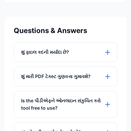
Questions & Answers
શું ફાઇલ કદની મર્યાદા છે?
તમે 100MB સુધીની ફાઇલો મફતમાં અપલોડ
કરી શકો છો.
શું મારી PDF ટેક્સ્ટ ગુણવત્તા ગુમાવશે?
બિલકુલ નહીં. અમારું લોસલેસ કમ્પ્રેશન
ખાતરી કરે છે કે તમામ ટેક્સ્ટ તીક્ષ્ણ અને પસંદ
Is the પીડીએફને ઓનલાઇન સંકુચિત કરો
કરવા યોગ્ય રહે છે. ફક્ત ઇમેજ ડેટા અને
tool free to use?
બિનજરૂરી મેટાડેટા ઑપ્ટિમાઇઝ થયેલ છે.
Yes, our પીડીએફને ઓનલાઇન સંકુચિત કરો
tool is 100% free to use with no hidden