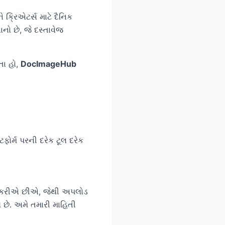
 ક્રિએટર્સ માટે દૈનિક
ો છે, જે દસ્તાવેજ
તા હો,
DocImageHub
ફોર્મ પરની દરેક ટૂલ દરેક
યોગ કરીએ છીએ, જેથી અપલોડ
છે. અમે તમારી માહિતી