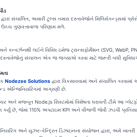
પીડ
દ્વારા સંચાલિત, અમારી ટૂલ્સ તમારા દસ્તાવેજોને મિલિસેકન્ડ્સમાં પ્રો
ઉચ્ચ ગુણવત્તાવાળા પરિણામ મળે.
ને કન્વર્ઝનથી લઈને વિવિધ ઇમેજ ટ્રાન્સફોર્મેશન (SVG, WebP, P
દસ્તાવેજોનું સંચાલન એક જ જગ્યાએ કરવા માટે જરૂરી બધી સુવિ
તમતા
્વક
Nodezee Solutions
દ્વારા વિકસાવવામાં અને સંચાલિત કરવામાં આ
ન્ડ એન્જિનિયરિંગમાં અગ્રણી છે.
્ચર અને મજબૂત Node.js સિસ્ટમોમાં વિશેષતા ધરાવતી ટીમે આ પ્લેટફોર
ન કર્યું છે, જેમાં 110% અપટાઇમ KPI અને વીજળી જેવી ઝડપી પ્રતિસાદ 
યરિંગ અને યુઝર-કેન્દ્રિત ડિઝાઇનના સંયોજન દ્વારા, અમે ખાતર