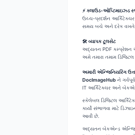
⚡ ક્લાઉડ-ઓપ્ટિમાઇઝ્ડ સ્
ઉચ્ચ-પ્રદર્શન આર્કિટેક્ચર 
સમય બચે અને દરેક વખતે 
🛠 વ્યાપક ટૂલસેટ
અદ્યતન PDF કમ્પ્રેશન અ
અમે તમારા તમામ ડિજિટલ 
અમારી એન્જિનિયરિંગ ઉત્
DocImageHub
ને ગર્વપૂર
IT આર્કિટેક્ચર અને બેકએ
સ્કેલેબલ ડિજિટલ આર્કિટેક
કાર્યો સંભાળવા માટે ડિઝાઇ
આવી છે.
અદ્યતન બેકએન્ડ એન્જિનિ