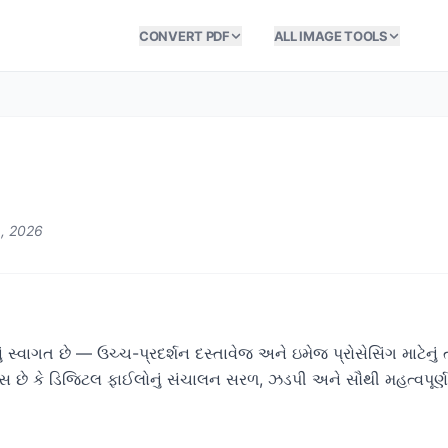
CONVERT PDF
ALL IMAGE TOOLS
8, 2026
 સ્વાગત છે — ઉચ્ચ-પ્રદર્શન દસ્તાવેજ અને ઇમેજ પ્રોસેસિંગ માટેનું 
્વાસ છે કે ડિજિટલ ફાઈલોનું સંચાલન સરળ, ઝડપી અને સૌથી મહત્વપૂર