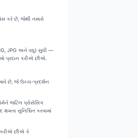
સેસ કરે છે, જેથી તમારો
NG, JPG અને વધુ) સુધી —
ધાઓ પ્રદાન કરીએ છીએ.
વે છે, જે ઉચ્ચ-પ્રદર્શન
્મને જટિલ પ્રોસેસિંગ
ક્ષમતા સુનિશ્ચિત કરવામાં
ી કરીએ છીએ કે