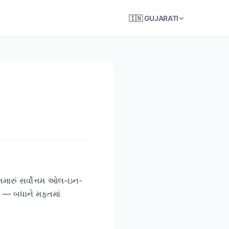
🇮🇳 GUJARATI
તમારું સર્વોત્તમ ઓલ-ઇન-
્ણ — બધાને મફતમાં