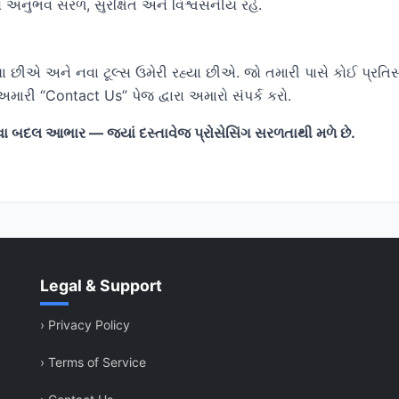
 અનુભવ સરળ, સુરક્ષિત અને વિશ્વસનીય રહે.
ા છીએ અને નવા ટૂલ્સ ઉમેરી રહ્યા છીએ. જો તમારી પાસે કોઈ પ્ર
અમારી “Contact Us” પેજ દ્વારા અમારો સંપર્ક કરો.
બદલ આભાર — જ્યાં દસ્તાવેજ પ્રોસેસિંગ સરળતાથી મળે છે.
Legal & Support
›
Privacy Policy
›
Terms of Service