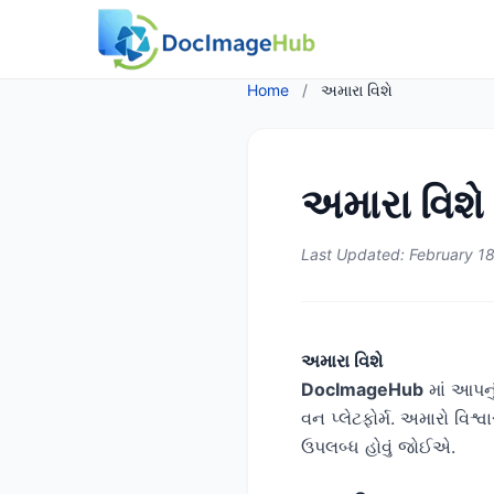
Home
/
અમારા વિશે
અમારા વિશે
Last Updated: February 1
અમારા વિશે
DocImageHub
માં આપનું
વન પ્લેટફોર્મ. અમારો વિશ
ઉપલબ્ધ હોવું જોઈએ.