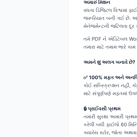
અમારું મિશન
વધતા ડિજિટલ વિશ્વમાં ફાઈલ
જરૂરિયાત બની ગઈ છે. અમા
મેનેજમેન્ટની જટિલતા દૂર ક
તમે PDF ને એડિટેબલ Word
તમારા માટે તમામ ભારે કામ
અમને શું અલગ બનાવે છે?
✅ 100% મફત અને અનલિ
કોઈ સબ્સ્ક્રિપ્શન નહીં, ક
માટે સંપૂર્ણપણે મફતમાં ઉપલ
🔒 પ્રાઈવસી પ્રથમ
તમારી સુરક્ષા અમારી પ્ર
કરેલી બધી ફાઈલો 60 મિન
ક્યારેય સ્ટોર, જોતા અથવા