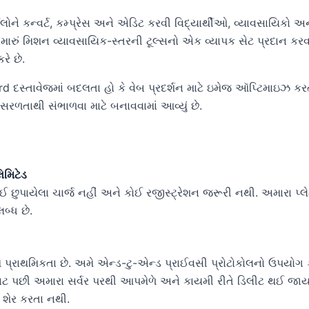
ોને કન્વર્ટ, કમ્પ્રેસ અને એડિટ કરવી વિદ્યાર્થીઓ, વ્યાવસાયિકો અને
રું મિશન વ્યાવસાયિક-સ્તરની ટૂલ્સનો એક વ્યાપક સેટ પ્રદાન કરવાન
રે છે.
 દસ્તાવેજમાં બદલતા હો કે વેબ પ્રદર્શન માટે ઇમેજ ઑપ્ટિમાઇઝ કર
 સરળતાથી સંભાળવા માટે બનાવવામાં આવ્યું છે.
મિટેડ
ોઈ છુપાયેલા ચાર્જ નહીં અને કોઈ રજીસ્ટ્રેશન જરૂરી નથી. અમારા પ્લેટ
બ્ધ છે.
થમ પ્રાથમિકતા છે. અમે એન્ડ-ટુ-એન્ડ પ્રાઈવસી પ્રોટોકોલનો ઉપ
િટ પછી અમારા સર્વર પરથી આપમેળે અને કાયમી રીતે ડિલીટ થઈ જાય 
 શેર કરતા નથી.