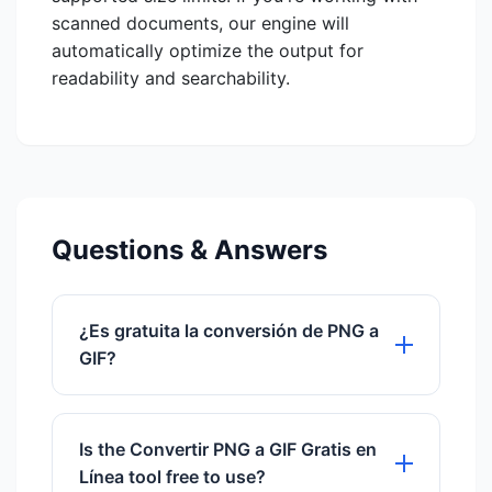
scanned documents, our engine will
automatically optimize the output for
readability and searchability.
Questions & Answers
¿Es gratuita la conversión de PNG a
GIF?
Sí, DocImageHub ofrece una
herramienta completamente gratuita
Is the Convertir PNG a GIF Gratis en
para convertir tus imágenes PNG a
Línea tool free to use?