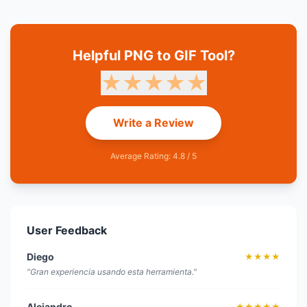
connection. Our support team is also
available.
Helpful PNG to GIF Tool?
★
★
★
★
★
Write a Review
Average Rating: 4.8 / 5
User Feedback
Diego
★★★★
"Gran experiencia usando esta herramienta."
Alejandro
★★★★★