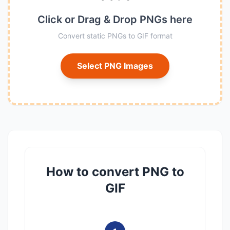
Click or Drag & Drop PNGs here
Convert static PNGs to GIF format
Select PNG Images
How to convert PNG to
GIF