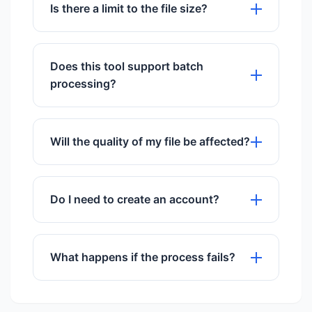
give you time to download them, then
Is there a limit to the file size?
they are permanently deleted.
We support files up to 50MB for free
users.
Does this tool support batch
processing?
Yes, you can upload and process
multiple files simultaneously.
Will the quality of my file be affected?
We use advanced algorithms to ensure
maximum quality preservation.
Do I need to create an account?
No registration or sign-up is required to
use any of our tools.
What happens if the process fails?
If a process fails, try refreshing the
page or checking your internet