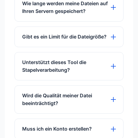
mobilen Browsern, einschließlich iOS
Wie lange werden meine Dateien auf
und Android.
Ihren Servern gespeichert?
Wir speichern Dateien für genau 60
Minuten, um Ihnen Zeit für den
Gibt es ein Limit für die Dateigröße?
Download zu geben; danach werden sie
dauerhaft gelöscht.
Wir unterstützen Dateien bis zu 50 MB
für kostenlose Nutzer.
Unterstützt dieses Tool die
Stapelverarbeitung?
Ja, Sie können mehrere Dateien
gleichzeitig hochladen und verarbeiten.
Wird die Qualität meiner Datei
beeinträchtigt?
Wir verwenden fortschrittliche
Algorithmen, um eine maximale
Muss ich ein Konto erstellen?
Qualitätserhaltung zu gewährleisten.